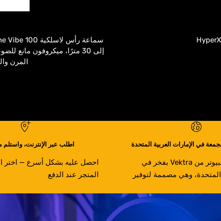
HyperX
المرن والقماش، منفذ 
جمعة في الإمارات العربية المتحدة
اطلب عبر الإنترنت، واستلم م
تُجمّع أجهزة الكمبيوتر من Vektra بفخر في
احصل عليه بشكل أسرع — اختر ال
 المتحدة، وهي مصممة لتوفير
المتجر عند الدفع