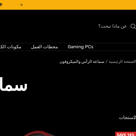
خطي
السابق
لى
حتوي
Gaming PCs
محطات العمل
مكونات الك
الصفحة الرئيسية
سماعة الرأس والميكروفون
سماع
2منتجات
SAVE 14%