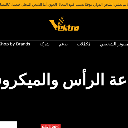
🎉 AED 50 OFF Your First Order | Use Code: WELCOME50
Vektra
Computers
LLC
مبيوتر الشخصي
مُكَمِّلات
يدعم
شركة
Shop by Brands
ة الرأس والميكرو
SAVE 20%