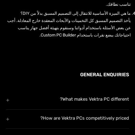
تناسب نطاقك.
ما هي الميزة الأساسية للانتقال إلى التصميم المسبق بدلاً من DIY؟
يأخذ التصميم المسبق كل التخمينات والأبحاث المعقدة خارج المعادلة. أجب
عن بعض الأسئلة باستخدام أدواتنا وسنقوم بتهيئة أفضل جهاز يناسب
احتياجاتك ببضع نقرات باستخدام Custom PC Builder.
GENERAL ENQUIRIES
What makes Vektra PC different?
How are Vektra PCs competitively priced?