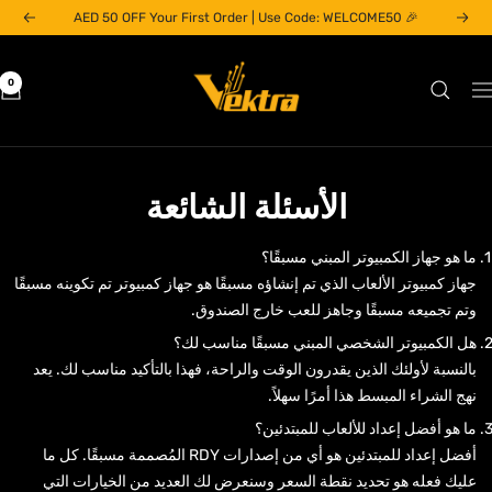
خطي
🎉 AED 50 OFF Your First Order | Use Code: WELCOME50
السابق
التالي
لى
حتوي
Vektra
0
لتنقل
Computers
LLC
الأسئلة الشائعة
ما هو جهاز الكمبيوتر المبني مسبقًا؟
جهاز كمبيوتر الألعاب الذي تم إنشاؤه مسبقًا هو جهاز كمبيوتر تم تكوينه مسبقًا
وتم تجميعه مسبقًا وجاهز للعب خارج الصندوق.
هل الكمبيوتر الشخصي المبني مسبقًا مناسب لك؟
بالنسبة لأولئك الذين يقدرون الوقت والراحة، فهذا بالتأكيد مناسب لك. يعد
نهج الشراء المبسط هذا أمرًا سهلاً.
ما هو أفضل إعداد للألعاب للمبتدئين؟
أفضل إعداد للمبتدئين هو أي من إصدارات RDY المُصممة مسبقًا. كل ما
عليك فعله هو تحديد نقطة السعر وسنعرض لك العديد من الخيارات التي