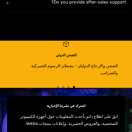
Do you provide after-sales support?
الشحن الدولي
الشحن والإرجاع الدوليان - يشملان الرسوم الجمركية
والضرائب.
اذهب
اذهب
اذهب
اذهب
للشريحة
للشريحة
للشريحة
للشريحة
4
3
2
1
اشترك في نشرتنا الإخبارية
ابقَ على اطلاع دائم بأحدث المعلومات حول أجهزة الكمبيوتر
الشخصية، والعروض الحصرية، وإعلانات منتجات Vektra.